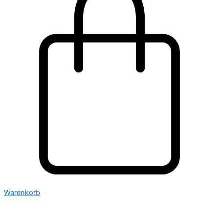
Warenkorb
pre
order