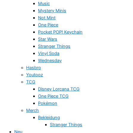
Music
Mystery Minis
Not Mint
One Piece
Pocket POP! Keychain
Star Wars
Stranger Things
Vinyl Soda
Wednesday
Hasbro
Youtooz
TCG
Disney Lorcana TCG
One Piece TCG
Pokémon
Merch
Bekleidung
Stranger Things
Neu