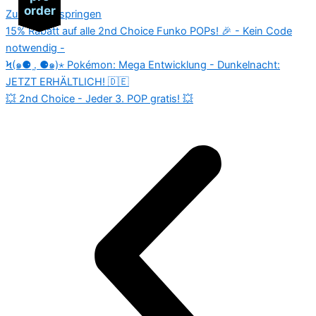
order
order
order
order
Zum Inhalt springen
15% Rabatt auf alle 2nd Choice Funko POPs! 🎉 - Kein Code
notwendig -
Ϟ(๑⚈ ․̫ ⚈๑)⋆ Pokémon: Mega Entwicklung - Dunkelnacht:
JETZT ERHÄLTLICH! 🇩🇪
💥 2nd Choice - Jeder 3. POP gratis! 💥