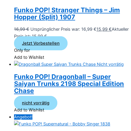
Funko POP! Stranger Things – Jim
Hopper (Split) 1907
16,99
€
Ursprünglicher Preis war: 16,99 €
15,99
€
Aktueller
Preis ist: 15,99 €.
Jetzt Vorbestellen
Only for
Add to Wishlist
Nicht vorrätig
Funko POP! Dragonball – Super
Saiyan Trunks 2198 Special Edition
Chase
nicht vorrätig
Add to Wishlist
Angebot!