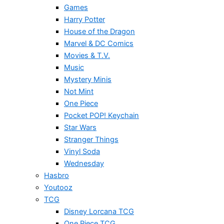
Games
Harry Potter
House of the Dragon
Marvel & DC Comics
Movies & T.V.
Music
Mystery Minis
Not Mint
One Piece
Pocket POP! Keychain
Star Wars
Stranger Things
Vinyl Soda
Wednesday
Hasbro
Youtooz
TCG
Disney Lorcana TCG
One Piece TCG