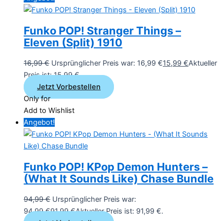
Funko POP! Stranger Things –
Eleven (Split) 1910
16,99
€
Ursprünglicher Preis war: 16,99 €
15,99
€
Aktueller
Preis ist: 15,99 €.
Jetzt Vorbestellen
Only for
Add to Wishlist
Angebot!
Funko POP! KPop Demon Hunters –
(What It Sounds Like) Chase Bundle
94,99
€
Ursprünglicher Preis war:
94,99 €
91,99
€
Aktueller Preis ist: 91,99 €.