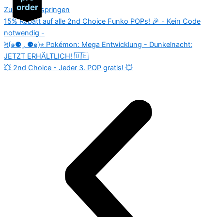
order
order
order
order
Zum Inhalt springen
15% Rabatt auf alle 2nd Choice Funko POPs! 🎉 - Kein Code
notwendig -
Ϟ(๑⚈ ․̫ ⚈๑)⋆ Pokémon: Mega Entwicklung - Dunkelnacht:
JETZT ERHÄLTLICH! 🇩🇪
💥 2nd Choice - Jeder 3. POP gratis! 💥