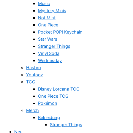
Music
Mystery Minis
Not Mint
One Piece
Pocket POP! Keychain
Star Wars
Stranger Things
Vinyl Soda
Wednesday
Hasbro
Youtooz
TCG
Disney Lorcana TCG
One Piece TCG
Pokémon
Merch
Bekleidung
Stranger Things
Neu