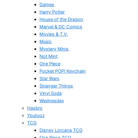
Games
Harry Potter
House of the Dragon
Marvel & DC Comics
Movies & T.V.
Music
Mystery Minis
Not Mint
One Piece
Pocket POP! Keychain
Star Wars
Stranger Things
Vinyl Soda
Wednesday
Hasbro
Youtooz
TCG
Disney Lorcana TCG
One Piece TCG