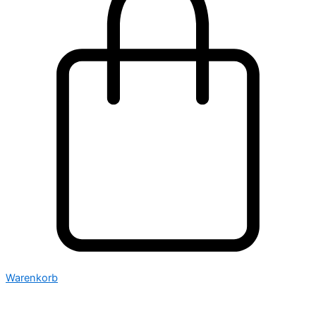
Warenkorb
pre
order