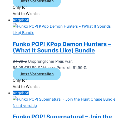
Jetzt Vorbestellen
Only for
Add to Wishlist
Angebot!
Funko POP! KPop Demon Hunters –
(What It Sounds Like) Bundle
64,99
€
Ursprünglicher Preis war:
64,99 €
61,99
€
Aktueller Preis ist: 61,99 €.
Jetzt Vorbestellen
Only for
Add to Wishlist
Angebot!
Nicht vorrätig
Funko POP! Supernatural – Join the