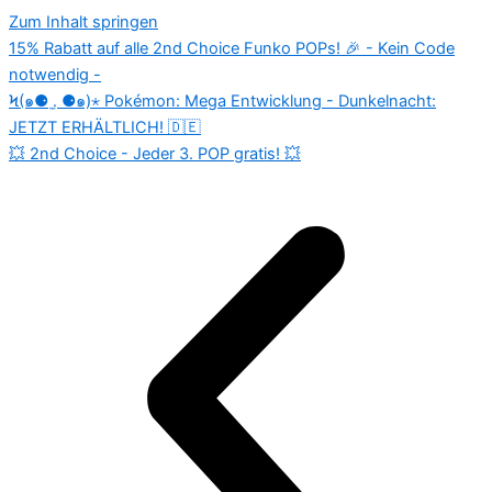
Zum Inhalt springen
15% Rabatt auf alle 2nd Choice Funko POPs! 🎉 - Kein Code
notwendig -
Ϟ(๑⚈ ․̫ ⚈๑)⋆ Pokémon: Mega Entwicklung - Dunkelnacht:
JETZT ERHÄLTLICH! 🇩🇪
💥 2nd Choice - Jeder 3. POP gratis! 💥