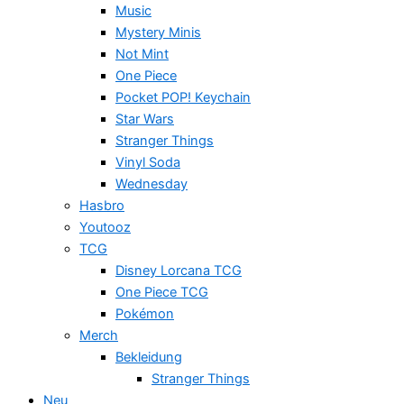
Music
Mystery Minis
Not Mint
One Piece
Pocket POP! Keychain
Star Wars
Stranger Things
Vinyl Soda
Wednesday
Hasbro
Youtooz
TCG
Disney Lorcana TCG
One Piece TCG
Pokémon
Merch
Bekleidung
Stranger Things
Neu