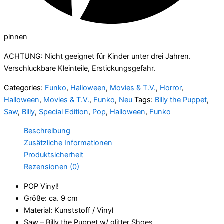
pinnen
ACHTUNG: Nicht geeignet für Kinder unter drei Jahren.
Verschluckbare Kleinteile, Erstickungsgefahr.
Categories:
Funko
,
Halloween
,
Movies & T.V.
,
Horror
,
Halloween
,
Movies & T.V.
,
Funko
,
Neu
Tags:
Billy the Puppet
,
Saw
,
Billy
,
Special Edition
,
Pop
,
Halloween
,
Funko
Beschreibung
Zusätzliche Informationen
Produktsicherheit
Rezensionen (0)
POP Vinyl!
Größe: ca. 9 cm
Material: Kunststoff / Vinyl
Saw – Billy the Puppet w/ glitter Shoes