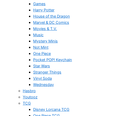
Games
Harry Potter
House of the Dragon
Marvel & DC Comics
Movies & T.V.
Music
Mystery Minis
Not Mint
One Piece
Pocket POP! Keychain
Star Wars
Stranger Things
Vinyl Soda
Wednesday
Hasbro
Youtooz
TCG
Disney Lorcana TCG
One Piece TCG