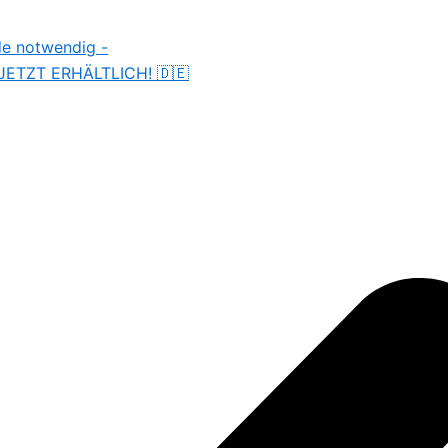
de notwendig -
 JETZT ERHÄLTLICH! 🇩🇪