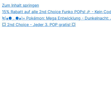
Zum Inhalt springen
15% Rabatt auf alle 2nd Choice Funko POPs! 🎉 - Kein Co
Ϟ(๑⚈ ․̫ ⚈๑)⋆ Pokémon: Mega Entwicklung - Dunkelnacht:
💥 2nd Choice - Jeder 3. POP gratis! 💥