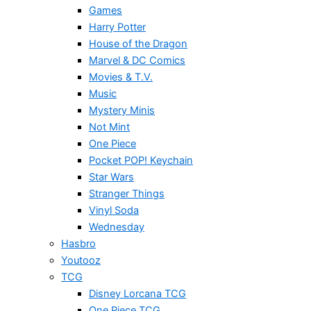
Games
Harry Potter
House of the Dragon
Marvel & DC Comics
Movies & T.V.
Music
Mystery Minis
Not Mint
One Piece
Pocket POP! Keychain
Star Wars
Stranger Things
Vinyl Soda
Wednesday
Hasbro
Youtooz
TCG
Disney Lorcana TCG
One Piece TCG