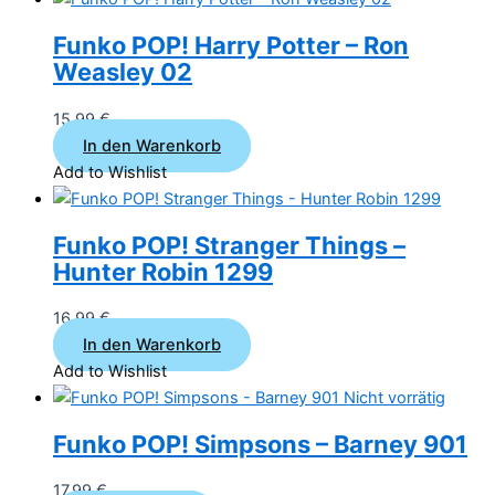
Funko POP! Harry Potter – Ron
Weasley 02
15,99
€
In den Warenkorb
Add to Wishlist
Funko POP! Stranger Things –
Hunter Robin 1299
16,99
€
In den Warenkorb
Add to Wishlist
Nicht vorrätig
Funko POP! Simpsons – Barney 901
17,99
€