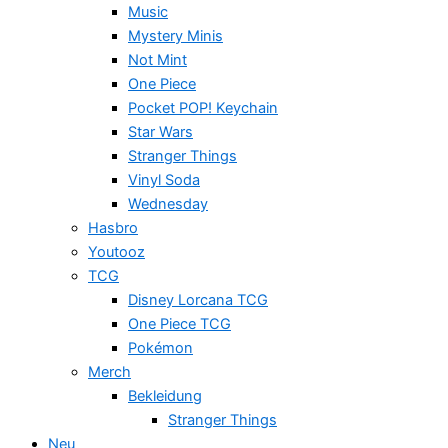
Music
Mystery Minis
Not Mint
One Piece
Pocket POP! Keychain
Star Wars
Stranger Things
Vinyl Soda
Wednesday
Hasbro
Youtooz
TCG
Disney Lorcana TCG
One Piece TCG
Pokémon
Merch
Bekleidung
Stranger Things
Neu