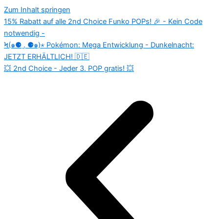
Zum Inhalt springen
15% Rabatt auf alle 2nd Choice Funko POPs! 🎉 - Kein Code
notwendig -
Ϟ(๑⚈ ․̫ ⚈๑)⋆ Pokémon: Mega Entwicklung - Dunkelnacht:
JETZT ERHÄLTLICH! 🇩🇪
💥 2nd Choice - Jeder 3. POP gratis! 💥